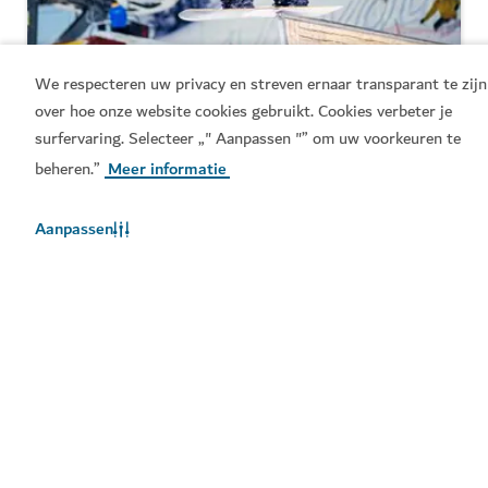
We respecteren uw privacy en streven ernaar transparant te zijn
over hoe onze website cookies gebruikt. Cookies verbeter je
BEZIENSWAARDIGHEDEN & ATTRACTIES
surfervaring. Selecteer „" Aanpassen "” om uw voorkeuren te
Ski Dubai
beheren.”
Meer informatie
Speel in de sneeuw en ga skiën in Dubai
Aanpassen
11,109
BEOORDELINGEN