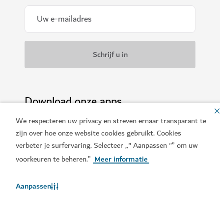
Download onze apps
We respecteren uw privacy en streven ernaar transparant te
zijn over hoe onze website cookies gebruikt. Cookies
verbeter je surfervaring. Selecteer „" Aanpassen "” om uw
Download de Visit Dubai
Ontvang de Visit Dubai
voorkeuren te beheren.”
Meer informatie
App
Calendar
Aanpassen