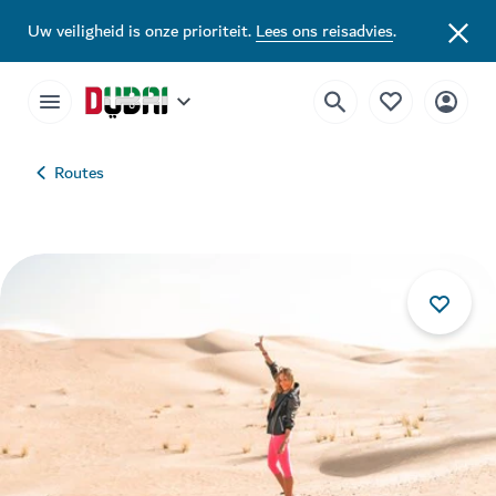
Uw veiligheid is onze prioriteit.
Lees ons reisadvies
.
Routes