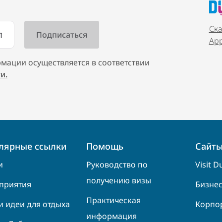
Ска
Ap
мации осуществляется в соответствии
и.
лярные ссылки
Помощь
Сайты
и
Руководство по
Visit D
получению визы
приятия
Бизнес
Практическая
и идеи для отдыха
Корпо
информация