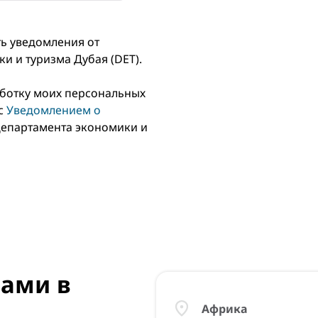
ать уведомления от
и и туризма Дубая (DET).
аботку моих персональных
 с
Уведомлением о
епартамента экономики и
нами в
Африка