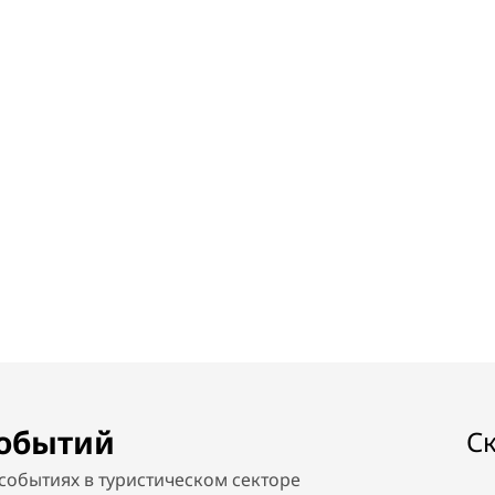
событий
С
событиях в туристическом секторе