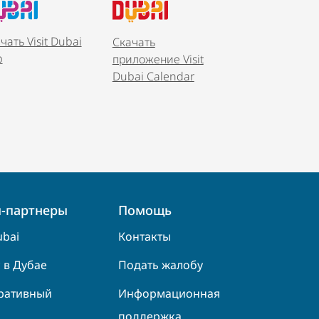
чать Visit Dubai
Скачать
p
приложение Visit
Dubai Calendar
-партнеры
Помощь
ubai
Контакты
 в Дубае
Подать жалобу
ративный
Информационная
поддержка