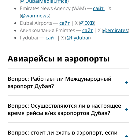
(
@DubaiMediaOffice
)
Emirates News Agency (WAM) ―
сайт
| X
(
@wamnews
)
Dubai Airports ―
сайт
| X (
@DXB
)
Авиакомпания Emirates ―
сайт
| X (
@emirates
)
flydubai ―
сайт
| X (
@flydubai
)
Авиарейсы и аэропорты
Вопрос: Работает ли Международный
аэропорт Дубая?
Вопрос: Осуществляются ли в настоящее
время рейсы в/из аэропортов Дубая?
Вопрос: стоит ли ехать в аэропорт, если