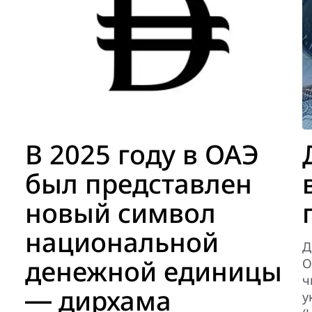
В 2025 году в ОАЭ
был представлен
новый символ
национальной
Д
денежной единицы
О
ч
― дирхама
у