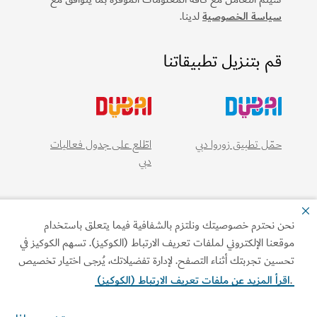
سياسة الخصوصية
لدينا.
قم بتنزيل تطبيقاتنا
حمّل تطبيق زوروا دبي
اطّلع على جدول فعاليات
دبي
نحن نحترم خصوصيتك ونلتزم بالشفافية فيما يتعلق باستخدام
موقعنا الإلكتروني لملفات تعريف الارتباط (الكوكيز). تسهم الكوكيز في
تحسين تجربتك أثناء التصفح. لإدارة تفضيلاتك، يُرجى اختيار تخصيص
.
اقرأ المزيد عن ملفات تعريف الارتباط (الكوكيز)
الروابط الأكثر تصفحاً