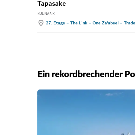
Tapasake
KULINARIK
27. Etage − The Link − One Za’abeel − Trad
Ein rekordbrechender Po