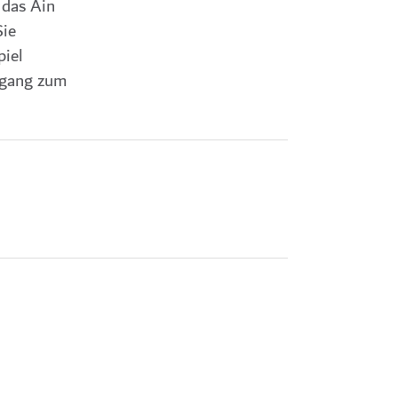
 das Ain
Sie
piel
Zugang zum