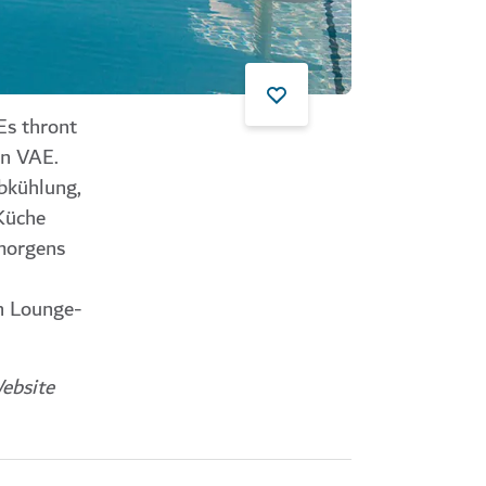
Es thront
en VAE.
Abkühlung,
 Küche
 morgens
n Lounge-
ebsite