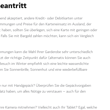
eantritt
nd akzeptiert, andere Kredit- oder Debitkarten unter
immungen und Preise für den Karteneinsatz im Ausland, der
 haben, sollten Sie überlegen, sich eine Karte mit geringen oder
alls Sie mit Bargeld zahlen möchten, kann sich ein Vergleich
hmungen kann die Wahl Ihrer Garderobe sehr unterschiedlich
t der richtige Zeitpunkt dafür (alternativ können Sie auch
Besuch im Winter empfiehlt sich eine leichte wasserdichte
ten Sie Sonnenbrille, Sonnenhut und eine wiederbefüllbare
ie nur mit Handgepäck? Überprüfen Sie die Gepäckvorgaben
 Platz haben, um alles Nötige zu verstauen – auch für den
Ihre Kamera mitnehmen? Vielleicht auch Ihr Tablet? Egal, welche