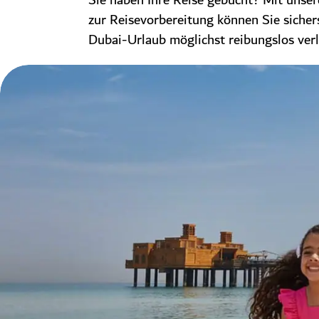
Sie haben Ihre Reise gebucht? Mit unse
zur Reisevorbereitung können Sie sichers
Dubai-Urlaub möglichst reibungslos verl