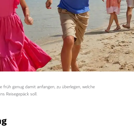
ie früh genug damit anfangen, zu überlegen, welche
s Reisegepäck soll.
ng