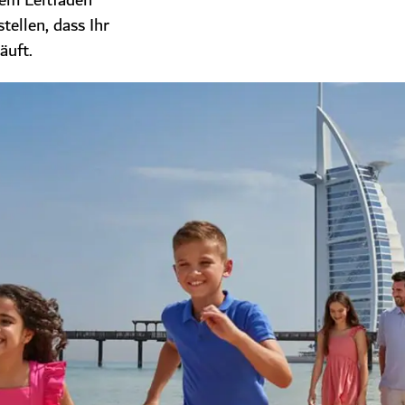
rem Leitfaden
tellen, dass Ihr
äuft.