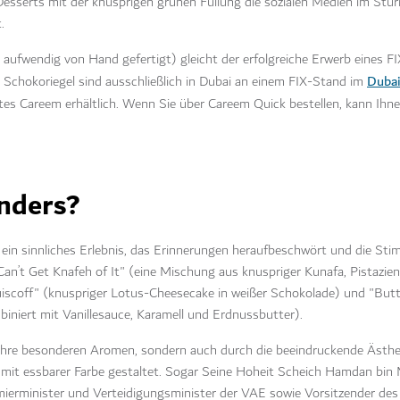
sserts mit der knusprigen grünen Füllung die sozialen Medien im Stur
t.
 aufwendig von Hand gefertigt) gleicht der erfolgreiche Erwerb eines 
Dubai
n Schokoriegel sind ausschließlich in Dubai an einem FIX-Stand im
tes Careem erhältlich. Wenn Sie über Careem Quick bestellen, kann Ihnen
nders?
st ein sinnliches Erlebnis, das Erinnerungen heraufbeschwört und die S
n’t Get Knafeh of It" (eine Mischung aus knuspriger Kunafa, Pistazien
coff" (knuspriger Lotus-Cheesecake in weißer Schokolade) und "Butt
biniert mit Vanillesauce, Karamell und Erdnussbutter).
ihre besonderen Aromen, sondern auch durch die beeindruckende Ästhet
 mit essbarer Farbe gestaltet. Sogar Seine Hoheit Scheich Hamdan b
ierminister und Verteidigungsminister der VAE sowie Vorsitzender des