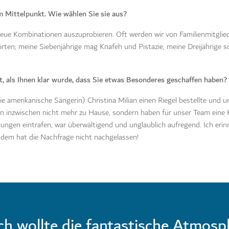
 Mittelpunkt. Wie wählen Sie sie aus?
neue Kombinationen auszuprobieren. Oft werden wir von Familienmitgli
sorten; meine Siebenjährige mag Knafeh und Pistazie, meine Dreijährige 
, als Ihnen klar wurde, dass Sie etwas Besonderes geschaffen haben?
(die amerikanische Sängerin) Christina Milian einen Riegel bestellte und 
eiten inzwischen nicht mehr zu Hause, sondern haben für unser Team eine
ngen eintrafen, war überwältigend und unglaublich aufregend. Ich erin
tdem hat die Nachfrage nicht nachgelassen!
ch wollte die fantastische Atmosp