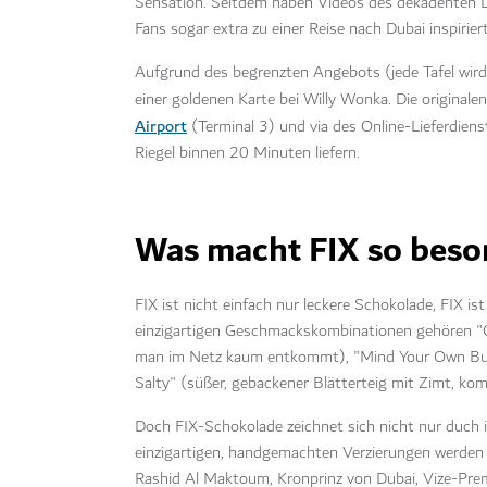
Sensation. Seitdem haben Videos des dekadenten De
Fans sogar extra zu einer Reise nach Dubai inspirier
Aufgrund des begrenzten Angebots (jede Tafel wird
einer goldenen Karte bei Willy Wonka. Die originale
Airport
(Terminal 3) und via des Online-Lieferdiens
Riegel binnen 20 Minuten liefern.
Was macht FIX so beso
FIX ist nicht einfach nur leckere Schokolade, FIX i
einzigartigen Geschmackskombinationen gehören "Ca
man im Netz kaum entkommt), "Mind Your Own Buis
Salty" (süßer, gebackener Blätterteig mit Zimt, kom
Doch FIX-Schokolade zeichnet sich nicht nur duch 
einzigartigen, handgemachten Verzierungen werden
Rashid Al Maktoum, Kronprinz von Dubai, Vize-Prem