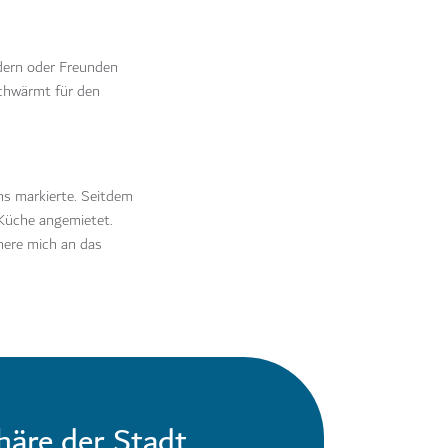
edern oder Freunden
schwärmt für den
uns markierte. Seitdem
 Küche angemietet.
nere mich an das
häre der Stadt