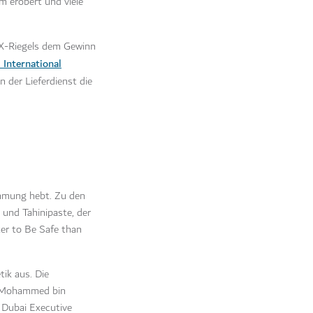
m erobert und viele
FIX-Riegels dem Gewinn
 International
 der Lieferdienst die
timmung hebt. Zu den
 und Tahinipaste, der
er to Be Safe than
ik aus. Die
in Mohammed bin
 Dubai Executive