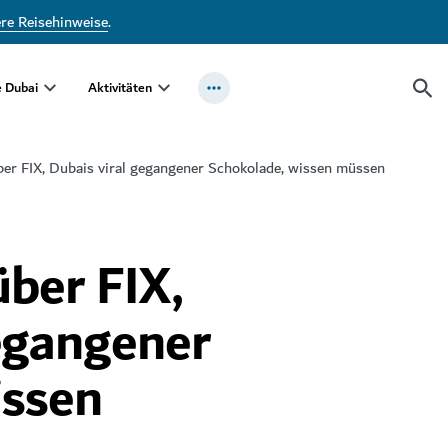
ere Reisehinweise
.
e Dubai
Aktivitäten
über FIX, Dubais viral gegangener Schokolade, wissen müssen
über FIX,
gegangener
issen