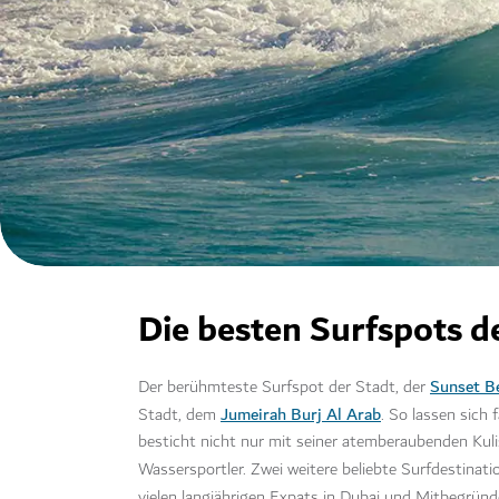
Die besten Surfspots d
Sunset B
Der berühmteste Surfspot der Stadt, der
Jumeirah Burj Al Arab
Stadt, dem
. So lassen sich
besticht nicht nur mit seiner atemberaubenden Kuli
Wassersportler. Zwei weitere beliebte Surfdestinat
vielen langjährigen Expats in Dubai und Mitbegrün