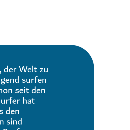
, der Welt zu
agend surfen
hon seit den
urfer hat
s den
n sind