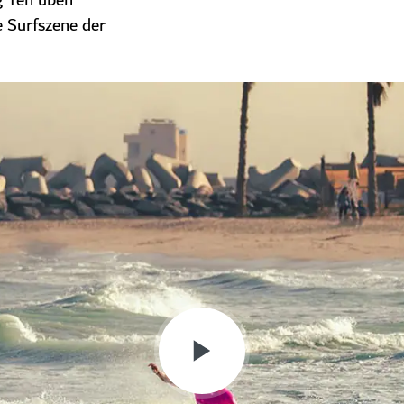
g Ten üben
e Surfszene der