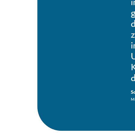
i
g
d
z
i
U
K
d
S
Mi