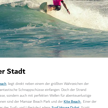
er Stadt
each
, liegt direkt neben einem der größten Wahrzeichen der
 fantastische Schnappschüsse einfangen. Doch der Strand
sse, sondern auch mit perfekten Wellen für abenteuerlustige
Kite Beach
ionen sind der
Mamzar Beach Park
und der
. Einer der
Surf House Dubai
der des Surf- und Lifestyle-Ladens
, Scott