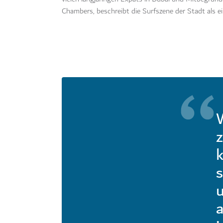
Chambers, beschreibt die Surfszene der Stadt als ei
W
z
k
s