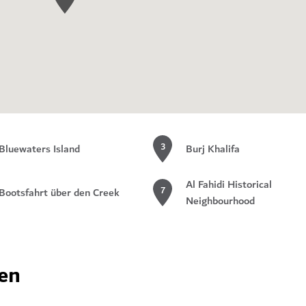
3
Bluewaters Island
Burj Khalifa
Al Fahidi Historical
7
Bootsfahrt über den Creek
Neighbourhood
en