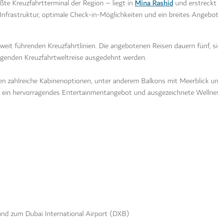
Mina Rashid
te Kreuzfahrtterminal der Region – liegt in
und erstreckt
 Infrastruktur, optimale Check-in-Möglichkeiten und ein breites Angeb
eit führenden Kreuzfahrtlinien. Die angebotenen Reisen dauern fünf, si
egenden Kreuzfahrtweltreise ausgedehnt werden.
en zahlreiche Kabinenoptionen, unter anderem Balkons mit Meerblick un
ts, ein hervorragendes Entertainmentangebot und ausgezeichnete Wellne
nd zum Dubai International Airport (DXB)