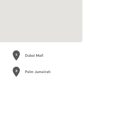
4
Dubai Mall
8
Palm Jumeirah