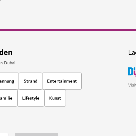
nden
La
in Dubai
annung
Strand
Entertainment
Vis
amilie
Lifestyle
Kunst