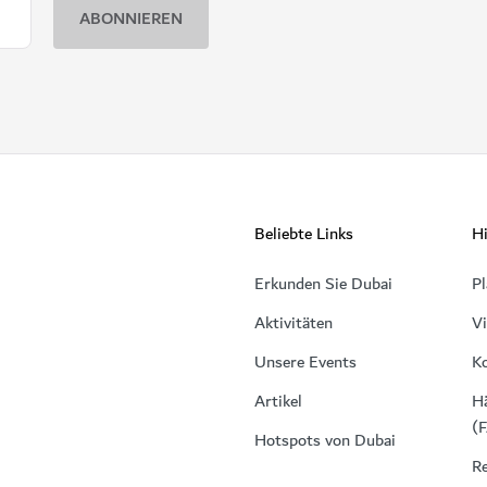
Beliebte Links
Hi
Erkunden Sie Dubai
Pl
Aktivitäten
V
Unsere Events
K
Artikel
Hä
(
Hotspots von Dubai
Re