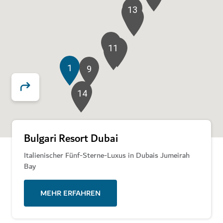
13
12
2
10
11
5
8
1
9
14
3
6
Bulgari Resort Dubai
Italienischer Fünf-Sterne-Luxus in Dubais Jumeirah
Bay
MEHR ERFAHREN