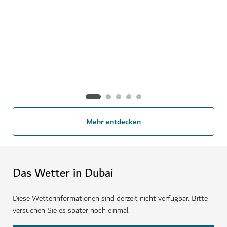
Hilfreiche Infos
Von der Anreise und Währung bis hin zu den Sitten
und Bräuchen, hier kommen ein paar hilfreiche Infos für
Ihren Urlaub in Dubai.
Mehr entdecken
Das Wetter in Dubai
Diese Wetterinformationen sind derzeit nicht verfügbar. Bitte
versuchen Sie es später noch einmal.