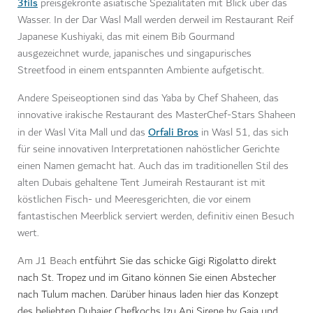
3fils
preisgekrönte asiatische Spezialitäten mit Blick über das
Wasser. In der Dar Wasl Mall werden derweil im Restaurant Reif
Japanese Kushiyaki, das mit einem Bib Gourmand
ausgezeichnet wurde, japanisches und singapurisches
Streetfood in einem entspannten Ambiente aufgetischt.
Andere Speiseoptionen sind das Yaba by Chef Shaheen, das
innovative irakische Restaurant des MasterChef-Stars Shaheen
Orfali Bros
in der Wasl Vita Mall und das
in Wasl 51, das sich
für seine innovativen Interpretationen nahöstlicher Gerichte
einen Namen gemacht hat. Auch das im traditionellen Stil des
alten Dubais gehaltene Tent Jumeirah Restaurant ist mit
köstlichen Fisch- und Meeresgerichten, die vor einem
fantastischen Meerblick serviert werden, definitiv einen Besuch
wert.
Am J1 Beach
entführt Sie das schicke Gigi Rigolatto direkt
nach St. Tropez und im Gitano können Sie einen Abstecher
nach Tulum machen. Darüber hinaus laden hier das Konzept
des beliebten Dubaier Chefkochs Izu Ani Sirene by Gaia und