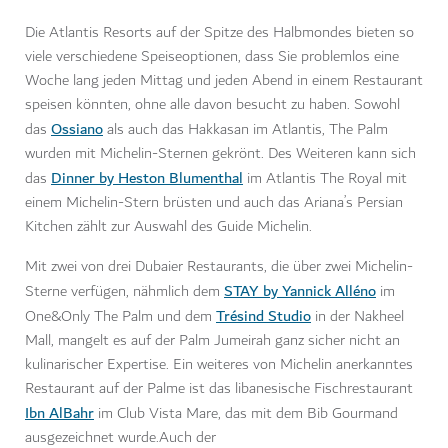
Die Atlantis Resorts auf der Spitze des Halbmondes bieten so
viele verschiedene Speiseoptionen, dass Sie problemlos eine
Woche lang jeden Mittag und jeden Abend in einem Restaurant
speisen könnten, ohne alle davon besucht zu haben. Sowohl
Ossiano
das
als auch das Hakkasan im Atlantis, The Palm
wurden mit Michelin-Sternen gekrönt. Des Weiteren kann sich
Dinner by Heston Blumenthal
das
im Atlantis The Royal mit
einem Michelin-Stern brüsten und auch das Ariana’s Persian
Kitchen zählt zur Auswahl des Guide Michelin.
Mit zwei von drei Dubaier Restaurants, die über zwei Michelin-
STAY by Yannick Alléno
Sterne verfügen, nähmlich dem
im
Trésind Studio
One&Only The Palm und dem
in der Nakheel
Mall, mangelt es auf der Palm Jumeirah ganz sicher nicht an
kulinarischer Expertise. Ein weiteres von Michelin anerkanntes
Restaurant auf der Palme ist das libanesische Fischrestaurant
Ibn AlBahr
im Club Vista Mare, das mit dem Bib Gourmand
ausgezeichnet wurde.Auch der