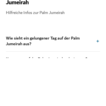
Jumeirah
Hilfreiche Infos zur Palm Jumeirah
Wie sieht ein gelungener Tag auf der Palm
Jumeirah aus?
Kann man auf der Palm Jumeirah schwimmen?
Was ist so besonders an der Palm Jumeirah?
Kann ich die Palm Jumeirah kostenlos besuchen?
Was ist die beste Zeit, um die Palm Jumeirah zu