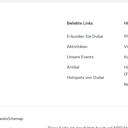
Beliebte Links
Hi
Erkunden Sie Dubai
Pl
Aktivitäten
V
Unsere Events
K
Artikel
Hä
(
Hotspots von Dubai
Re
weis
Sitemap