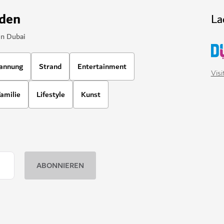
nden
La
in Dubai
annung
Strand
Entertainment
Vis
amilie
Lifestyle
Kunst