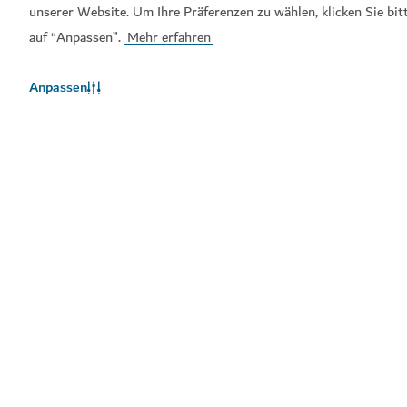
unserer Website. Um Ihre Präferenzen zu wählen, klicken Sie bit
auf “Anpassen”.
Mehr erfahren
Beliebte Links
Anpassen
Hilfreiche Informationen
Verwandte Seiten
Nutzungsbedingungen
Datenschutzrichtlinien
Cookie-Hinweis
Sitemap
Copyright © 2026. Diese Seite wird vom Dubai Department
of Economy and Tourism verwaltet.
Website zuletzt aktualisiert am [08/08/2026]
Diese Seite ist geschützt durch reCAPTCHA und die Google