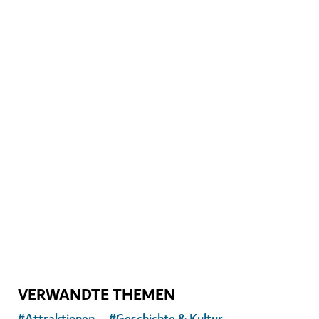
EMPFEHLUNG VOM EXPERTEN
MUSEEN
Al Shindagha Museum
Einblicke in Dubais facettenreiche Geschichte
148
BEWERTUNGEN
VERWANDTE THEMEN