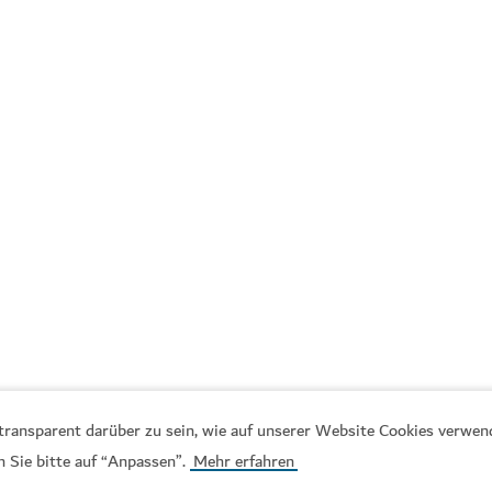
, transparent darüber zu sein, wie auf unserer Website Cookies verwe
hte & Kultur
n Sie bitte auf “Anpassen”.
Mehr erfahren