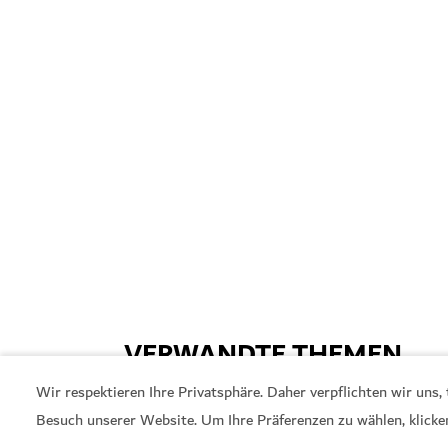
VERWANDTE THEMEN
Wir respektieren Ihre Privatsphäre. Daher verpflichten wir uns
#
Wüste
#
Erlebnisse
#
Geschic
Besuch unserer Website. Um Ihre Präferenzen zu wählen, klicke