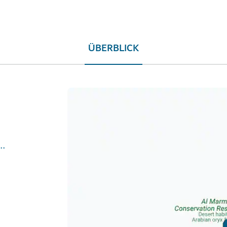
ÜBERBLICK
.com/experience/dubai/al-marmoom-bedouin-morning-experience