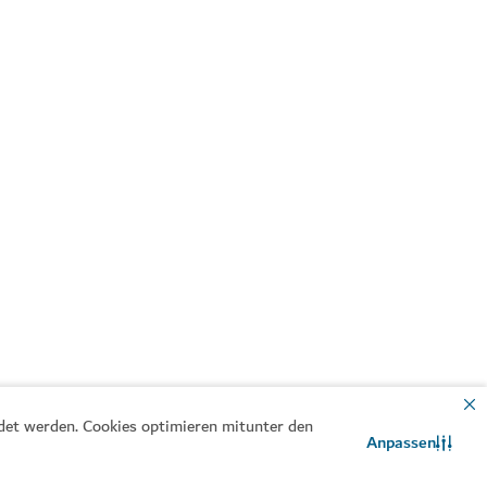
ndet werden. Cookies optimieren mitunter den
Anpassen
Kontaktieren Sie uns
WhatsApp-Chat