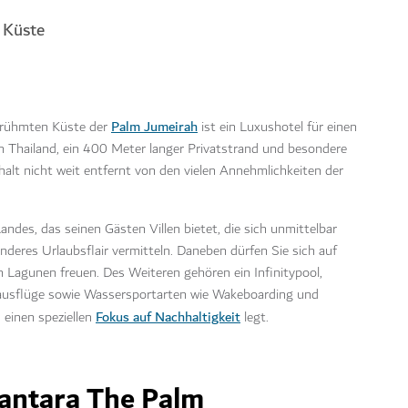
n Küste
Palm Jumeirah
erühmten Küste der
ist ein Luxushotel für einen
in Thailand, ein 400 Meter langer Privatstrand und besondere
alt nicht weit entfernt von den vielen Annehmlichkeiten der
ndes, das seinen Gästen Villen bietet, die sich unmittelbar
deres Urlaubsflair vermitteln. Daneben dürfen Sie sich auf
Lagunen freuen. Des Weiteren gehören ein Infinitypool,
ausflüge sowie Wassersportarten wie Wakeboarding und
Fokus auf Nachhaltigkeit
 einen speziellen
legt.
nantara The Palm