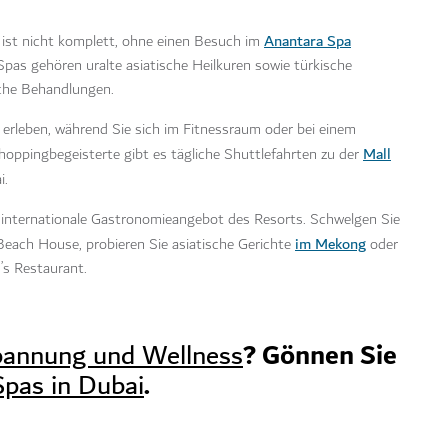
Anantara Spa
ist nicht komplett, ohne einen Besuch im
pas gehören uralte asiatische Heilkuren sowie türkische
che Behandlungen.
ß erleben, während Sie sich im Fitnessraum oder bei einem
Mall
 Shoppingbegeisterte gibt es tägliche Shuttlefahrten zu der
i.
s internationale Gastronomieangebot des Resorts. Schwelgen Sie
im Mekong
each House, probieren Sie asiatische Gerichte
oder
’s Restaurant.
? Gönnen Sie
pannung und Wellness
.
Spas in Dubai