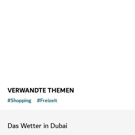
ATTRAKTIONEN
Dubai Aquarium & Underwater Zoo
Fantastische Unterwasserwelten in der Dubai Mall
17,060
BEWERTUNGEN
VERWANDTE THEMEN
#
Shopping
#
Freizeit
Das Wetter in Dubai