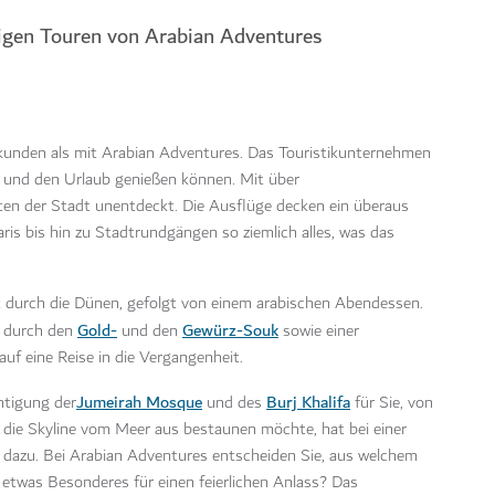
sigen Touren von Arabian Adventures
kunden als mit Arabian Adventures. Das Touristikunternehmen
en und den Urlaub genießen können. Mit über
ten der Stadt unentdeckt. Die Ausflüge decken ein überaus
s bis hin zu Stadtrundgängen so ziemlich alles, was das
tt durch die Dünen, gefolgt von einem arabischen Abendessen.
Gold-
Gewürz-Souk
l durch den
und den
sowie einer
f eine Reise in die Vergangenheit.
Jumeirah Mosque
Burj Khalifa
htigung der
und des
für Sie, von
die Skyline vom Meer aus bestaunen möchte, hat bei einer
 dazu. Bei Arabian Adventures entscheiden Sie, aus welchem
 etwas Besonderes für einen feierlichen Anlass? Das