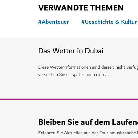
ABENTEUER
Deep Dive Dubai
Tauchen Sie ab im tiefsten Tauchbecken der W
141
BEWERTUNGEN