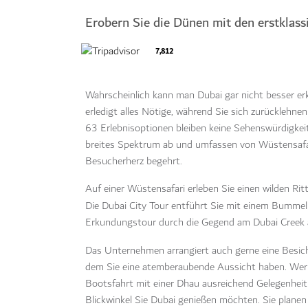
Erobern Sie die Dünen mit den erstklas
7,812
Wahrscheinlich kann man Dubai gar nicht besser er
erledigt alles Nötige, während Sie sich zurücklehn
63 Erlebnisoptionen bleiben keine Sehenswürdigkei
breites Spektrum ab und umfassen von Wüstensafari
Besucherherz begehrt.
Auf einer Wüstensafari erleben Sie einen wilden Ri
Die Dubai City Tour entführt Sie mit einem Bumme
Erkundungstour durch die Gegend am Dubai Creek au
Das Unternehmen arrangiert auch gerne eine Besic
dem Sie eine atemberaubende Aussicht haben. Wer 
Bootsfahrt mit einer Dhau ausreichend Gelegenheit
Blickwinkel Sie Dubai genießen möchten. Sie planen