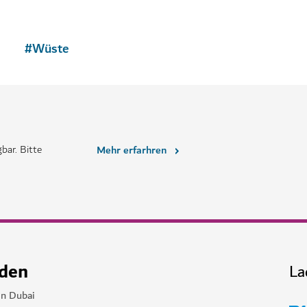
EMPFEHLUNG VOM EXPERTEN
ATTRAKTIONEN
elt
Ski Dubai
Fahren Sie mitten in der Wüste 
11,109
BEWERTUNGEN