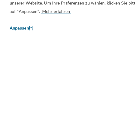
unserer Website. Um Ihre Präferenzen zu wählen, klicken Sie bit
auf “Anpassen”.
Mehr erfahren
Beliebte Links
Anpassen
Hilfreiche Informationen
Verwandte Seiten
Nutzungsbedingungen
Datenschutzrichtlinien
Cookie-Hinweis
Sitemap
Copyright © 2026. Diese Seite wird vom Dubai Department
of Economy and Tourism verwaltet.
Website zuletzt aktualisiert am [06/08/2026]
Diese Seite ist geschützt durch reCAPTCHA und die Google
Datenschutzrichtlinie
und es gelten die allgemeinen