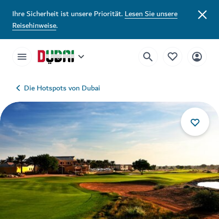
Ihre Sicherheit ist unsere Priorität.
Lesen Sie unsere
Reisehinweise
.
Die Hotspots von Dubai