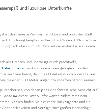
sserspaß und luxuriöse Unterkünfte
yal ist das neueste Wahrzeichen Dubais und rückt die Stadt
re nach Eröffnung belegte das Resort 2024 den
9. Platz auf der
 Sprung nach oben vom 44. Platz auf der ersten Liste aus dem
ch alle Grenzen und überzeugt durch prachtvolle,
Palm Jumeirah
er
wird von einem Team getragen, das den
hhauses" beschreibt, denn das Hotel setzt sich horizontal aus
men, die einen 500 Meter langen, traumhaften Strand säumen.
ge Penthouses, von denen jedes eine fantastische Aussicht auf
et. Ganze 44 dieser Unterkünfte warten zudem mit einem
hreren Blöcken finden Sie hier echte Rückzugsorte und ein
e Annehmlichkeiten und Vorzüge einer großen Hotelanlage.