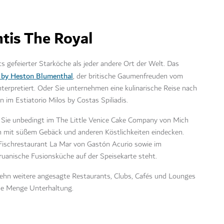
ntis The Royal
 gefeierter Starköche als jeder andere Ort der Welt. Das
 by Heston Blumenthal
, der britische Gaumenfreuden vom
interpretiert. Oder Sie unternehmen eine kulinarische Reise nach
 im Estiatorio Milos by Costas Spiliadis.
Sie unbedingt im The Little Venice Cake Company von Mich
rn mit süßem Gebäck und anderen Köstlichkeiten eindecken.
Fischrestaurant La Mar von Gastón Acurio sowie im
uanische Fusionsküche auf der Speisekarte steht.
hn weitere angesagte Restaurants, Clubs, Cafés und Lounges
jede Menge Unterhaltung.