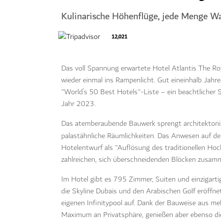
Kulinarische Höhenflüge, jede Menge Wa
12,021
Das voll Spannung erwartete Hotel Atlantis The Ro
wieder einmal ins Rampenlicht. Gut eineinhalb Jah
"World’s 50 Best Hotels"-Liste − ein beachtlicher
Jahr 2023.
Das atemberaubende Bauwerk sprengt architektonis
palastähnliche Räumlichkeiten. Das Anwesen auf d
Hotelentwurf als "Auflösung des traditionellen Hoc
zahlreichen, sich überschneidenden Blöcken zusam
Im Hotel gibt es 795 Zimmer, Suiten und einzigarti
die Skyline Dubais und den Arabischen Golf eröffn
eigenen Infinitypool auf. Dank der Bauweise aus me
Maximum an Privatsphäre, genießen aber ebenso di