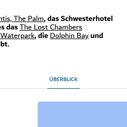
, das Schwesterhotel
ntis, The Palm
es das
The Lost Chambers
, die
und
 Waterpark
Dolphin Bay
bt.
ÜBERBLICK
ntis-the-royal