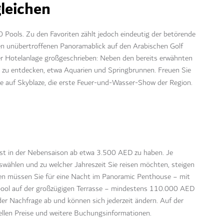
leichen
 Pools. Zu den Favoriten zählt jedoch eindeutig der betörende
nen unübertroffenen Panoramablick auf den Arabischen Golf
er Hotelanlage großgeschrieben: Neben den bereits erwähnten
n zu entdecken, etwa Aquarien und Springbrunnen. Freuen Sie
e auf Skyblaze, die erste Feuer-und-Wasser-Show der Region.
ist in der Nebensaison ab etwa 3.500 AED zu haben. Je
wählen und zu welcher Jahreszeit Sie reisen möchten, steigen
n müssen Sie für eine Nacht im Panoramic Penthouse − mit
pool auf der großzügigen Terrasse − mindestens 110.000 AED
er Nachfrage ab und können sich jederzeit ändern. Auf der
ellen Preise und weitere Buchungsinformationen.