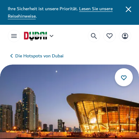
Ihre Sicherheit ist unsere Priorität.
Lesen Sie unsere
Reisehinweise
.
Die Hotspots von Dubai