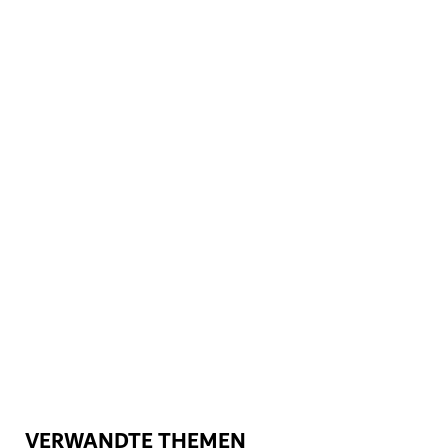
EMPFEHLUNG VOM EXPERTEN
ATTRAKTIONEN
City Walk
Ein Shopping- und Freizeitviertel für die ganze Familie
825
BEWERTUNGEN
VERWANDTE THEMEN