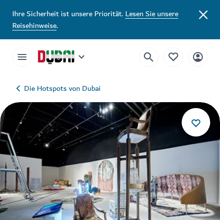
Ihre Sicherheit ist unsere Priorität.
Lesen Sie unsere
Reisehinweise
.
Die Hotspots von Dubai