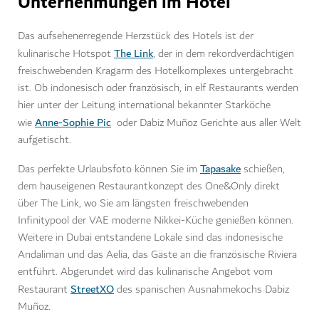
Unternehmungen im Hotel
Das aufsehenerregende Herzstück des Hotels ist der
The Link
kulinarische Hotspot
, der in dem rekordverdächtigen
freischwebenden Kragarm des Hotelkomplexes untergebracht
ist. Ob indonesisch oder französisch, in elf Restaurants werden
hier unter der Leitung international bekannter Starköche
Anne-Sophie Pic
wie
oder Dabiz Muñoz Gerichte aus aller Welt
aufgetischt.
Tapasake
Das perfekte Urlaubsfoto können Sie im
schießen,
dem hauseigenen Restaurantkonzept des One&Only direkt
über The Link, wo Sie am längsten freischwebenden
Infinitypool der VAE moderne Nikkei-Küche genießen können.
Weitere in Dubai entstandene Lokale sind das indonesische
Andaliman und das Aelia, das Gäste an die französische Riviera
entführt. Abgerundet wird das kulinarische Angebot vom
StreetXO
Restaurant
des spanischen Ausnahmekochs Dabiz
Muñoz.