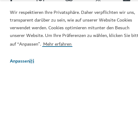
Wir respektieren Ihre Privatsphäre. Daher verpflichten wir uns,
Beliebte Links
transparent darüber zu sein, wie auf unserer Website Cookies
verwendet werden. Cookies optimieren mitunter den Besuch
unserer Website. Um Ihre Präferenzen zu wählen, klicken Sie bit
Hilfreiche Informationen
auf “Anpassen”.
Mehr erfahren
Verwandte Seiten
Anpassen
Nutzungsbedingungen
Datenschutzrichtlinien
Cookie-Hinweis
Sitemap
Copyright © 2026. Diese Seite wird vom Dubai Department
of Economy and Tourism verwaltet.
Website zuletzt aktualisiert am [09/08/2026]
Diese Seite ist geschützt durch reCAPTCHA und die Google
Datenschutzrichtlinie
und es gelten die allgemeinen