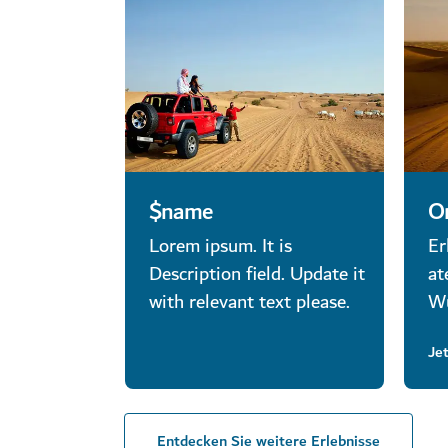
$name
Or
Lorem ipsum. It is
Er
Description field. Update it
at
with relevant text please.
Wü
Je
Entdecken Sie weitere Erlebnisse