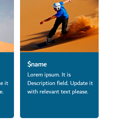
$name
Lorem ipsum. It is
e it
Description field. Update it
e.
with relevant text please.