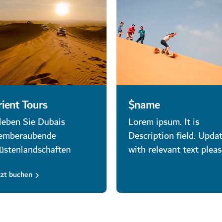
ient Tours
$name
leben Sie Dubais
Lorem ipsum. It is
emberaubende
Description field. Updat
stenlandschaften
with relevant text pleas
tzt buchen