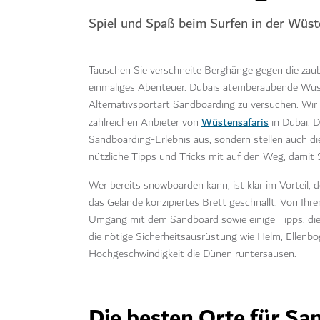
Spiel und Spaß beim Surfen in der Wüst
Tauschen Sie verschneite Berghänge gegen die zau
einmaliges Abenteuer. Dubais atemberaubende Wüsten
Alternativsportart Sandboarding zu versuchen. Wir e
Wüstensafaris
zahlreichen Anbieter von
in Dubai. D
Sandboarding-Erlebnis aus, sondern stellen auch 
nützliche Tipps und Tricks mit auf den Weg, damit 
Wer bereits snowboarden kann, ist klar im Vorteil, 
das Gelände konzipiertes Brett geschnallt. Von Ihr
Umgang mit dem Sandboard sowie einige Tipps, die S
die nötige Sicherheitsausrüstung wie Helm, Ellenb
Hochgeschwindigkeit die Dünen runtersausen.
Die besten Orte für Sa