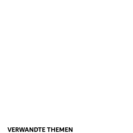
EMPFEHLUNG VOM EXPERTEN
ATTRAKTIONEN
City Walk
Ein Shopping- und Freizeitviertel für die ganze Familie
825
BEWERTUNGEN
VERWANDTE THEMEN