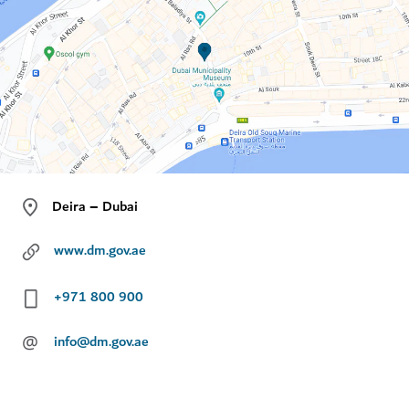
Deira – Dubai
www.dm.gov.ae
+971 800 900
@
info@dm.gov.ae