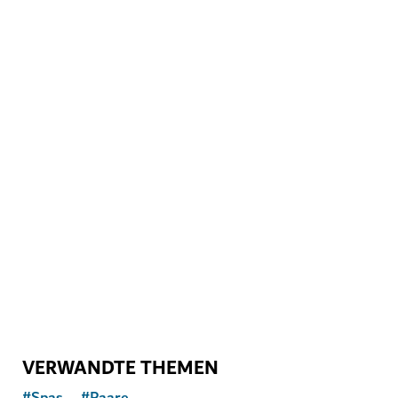
WELLNESS IN DUBAI
Banya Forrest
Ein traditionelles russisches Banja-Erlebnis in
modernem Ambiente
15
BEWERTUNGEN
VERWANDTE THEMEN
#
Spas
#
Paare