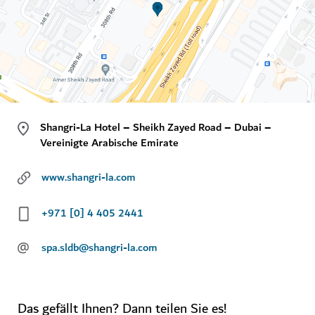
Shangri-La Hotel – Sheikh Zayed Road – Dubai –
Vereinigte Arabische Emirate
www.shangri-la.com
+971 [0] 4 405 2441
@
spa.sldb@shangri-la.com
Das gefällt Ihnen? Dann teilen Sie es!