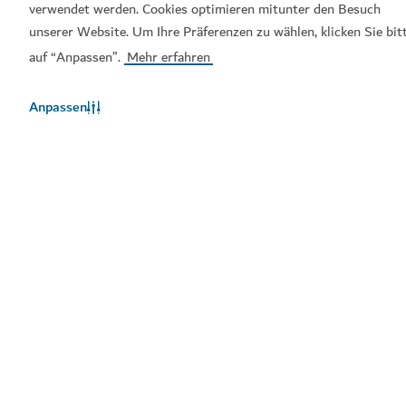
verwendet werden. Cookies optimieren mitunter den Besuch
unserer Website. Um Ihre Präferenzen zu wählen, klicken Sie bit
auf “Anpassen”.
Mehr erfahren
Beliebte Links
Anpassen
Hilfreiche Informationen
Verwandte Seiten
Nutzungsbedingungen
Datenschutzrichtlinien
Cookie-Hinweis
Sitemap
Copyright © 2026. Diese Seite wird vom Dubai Department
of Economy and Tourism verwaltet.
Website zuletzt aktualisiert am [08/08/2026]
Diese Seite ist geschützt durch reCAPTCHA und die Google