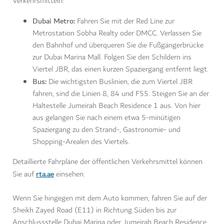
Verkehrsmitteln:
Dubai Metro:
Fahren Sie mit der Red Line zur
Metrostation Sobha Realty oder DMCC. Verlassen Sie
den Bahnhof und überqueren Sie die Fußgängerbrücke
zur Dubai Marina Mall. Folgen Sie den Schildern ins
Viertel JBR, das einen kurzen Spaziergang entfernt liegt.
Bus:
Die wichtigsten Buslinien, die zum Viertel JBR
fahren, sind die Linien 8, 84 und F55. Steigen Sie an der
Haltestelle Jumeirah Beach Residence 1 aus. Von hier
aus gelangen Sie nach einem etwa 5-minütigen
Spaziergang zu den Strand-, Gastronomie- und
Shopping-Arealen des Viertels.
Detaillierte Fahrpläne der öffentlichen Verkehrsmittel können
rta.ae
Sie auf
einsehen.
Wenn Sie hingegen mit dem Auto kommen, fahren Sie auf der
Sheikh Zayed Road (E11) in Richtung Süden bis zur
Anschlussstelle Dubai Marina oder Jumeirah Beach Residence.