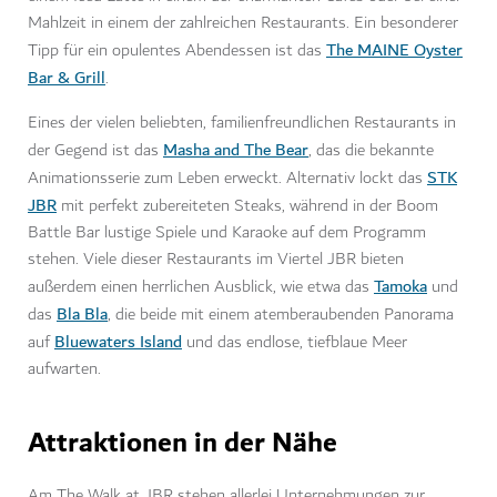
Mahlzeit in einem der zahlreichen Restaurants. Ein besonderer
The MAINE Oyster
Tipp für ein opulentes Abendessen ist das
Bar & Grill
.
Eines der vielen beliebten, familienfreundlichen Restaurants in
Masha and The Bear
der Gegend ist das
,
das die bekannte
STK
Animationsserie zum Leben erweckt. Alternativ lockt das
JBR
mit perfekt zubereiteten Steaks, während in der Boom
Battle Bar lustige Spiele und Karaoke auf dem Programm
stehen.
Viele dieser Restaurants im Viertel JBR bieten
Tamoka
außerdem einen herrlichen Ausblick, wie etwa das
und
Bla Bla
das
, die beide mit einem atemberaubenden Panorama
Bluewaters Island
auf
und das endlose, tiefblaue Meer
aufwarten.
Attraktionen in der Nähe
Am The Walk at JBR stehen allerlei Unternehmungen zur