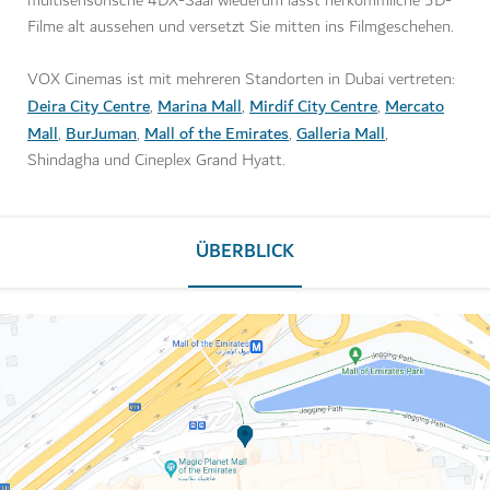
multisensorische 4DX-Saal wiederum lässt herkömmliche 3D-
Filme alt aussehen und versetzt Sie mitten ins Filmgeschehen.
VOX Cinemas ist mit mehreren Standorten in Dubai vertreten:
Deira City Centre
Marina Mall
Mirdif City Centre
Mercato
,
,
,
Mall
BurJuman
Mall of the Emirates
Galleria Mall
,
,
,
,
Shindagha und Cineplex Grand Hyatt.
ÜBERBLICK