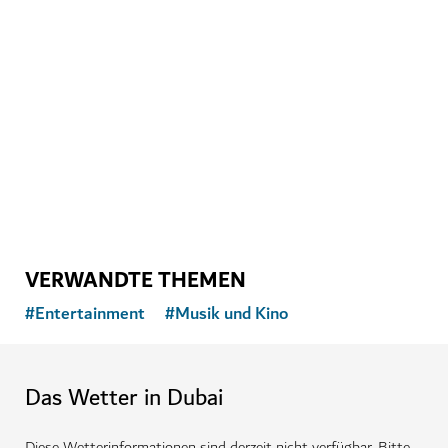
ENTERTAINMENT
AYA
Interaktiver Unterhaltungspark in der WAFI City Mall
VERWANDTE THEMEN
#
Entertainment
#
Musik und Kino
Das Wetter in Dubai
Diese Wetterinformationen sind derzeit nicht verfügbar. Bitte