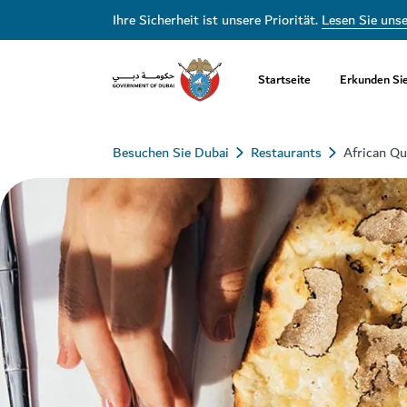
Ihre Sicherheit ist unsere Priorität.
Lesen Sie uns
Startseite
Erkunden Si
Besuchen Sie Dubai
Restaurants
African Q