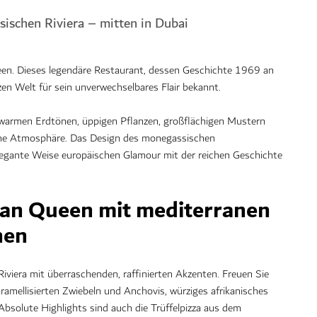
sischen Riviera – mitten in Dubai
een. Dieses legendäre Restaurant, dessen Geschichte 1969 an
zen Welt für sein unverwechselbares Flair bekannt.
on warmen Erdtönen, üppigen Pflanzen, großflächigen Mustern
sche Atmosphäre. Das Design des monegassischen
egante Weise europäischen Glamour mit der reichen Geschichte
ican Queen mit mediterranen
nen
Riviera mit überraschenden, raffinierten Akzenten. Freuen Sie
karamellisierten Zwiebeln und Anchovis, würziges afrikanisches
solute Highlights sind auch die Trüffelpizza aus dem