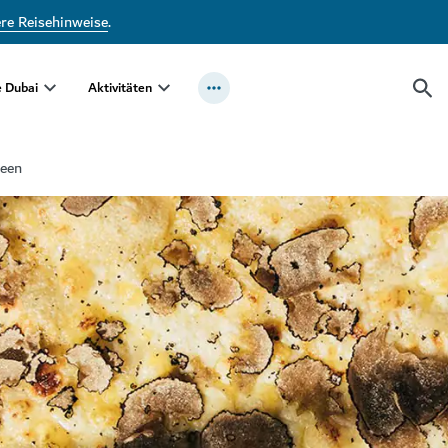
ere Reisehinweise
.
e Dubai
Aktivitäten
ueen