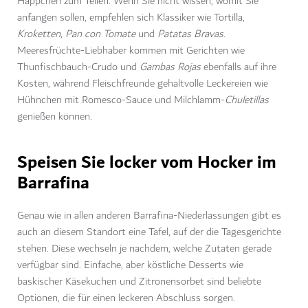
Häppchen zum Teilen. Wenn Sie nicht wissen, womit Sie
anfangen sollen, empfehlen sich Klassiker wie Tortilla,
Kroketten
,
Pan con Tomate
und
Patatas Bravas
.
Meeresfrüchte-Liebhaber kommen mit Gerichten wie
Thunfischbauch-Crudo und
Gambas Rojas
ebenfalls auf ihre
Kosten, während Fleischfreunde gehaltvolle Leckereien wie
Hühnchen mit Romesco-Sauce und Milchlamm-
Chuletillas
genießen können.
Speisen Sie locker vom Hocker im
Barrafina
Genau wie in allen anderen Barrafina-Niederlassungen gibt es
auch an diesem Standort eine Tafel, auf der die Tagesgerichte
stehen. Diese wechseln je nachdem, welche Zutaten gerade
verfügbar sind. Einfache, aber köstliche Desserts wie
baskischer Käsekuchen und Zitronensorbet sind beliebte
Optionen, die für einen leckeren Abschluss sorgen.