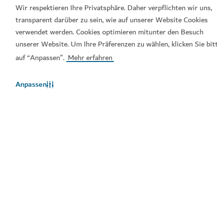
Wir respektieren Ihre Privatsphäre. Daher verpflichten wir uns,
versuchen Sie es später noch einmal.
transparent darüber zu sein, wie auf unserer Website Cookies
verwendet werden. Cookies optimieren mitunter den Besuch
Mehr erfarhren
unserer Website. Um Ihre Präferenzen zu wählen, klicken Sie bit
auf “Anpassen”.
Mehr erfahren
Anpassen
Bleiben Sie auf dem Laufenden
Erfahren Sie Aktuelles aus der Tourismusbranche in
Dubai
Kulinarik
Abenteuer
Kultur
Entspannung
Strand
Entertainment