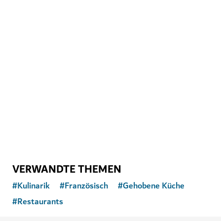
KUNST & KULTUR
The Courtyard
Ein Kreativzentrum mit Galerie, Theater, Café und
Boutiquen
2
BEWERTUNGEN
VERWANDTE THEMEN
#
Kulinarik
#
Französisch
#
Gehobene Küche
#
Restaurants