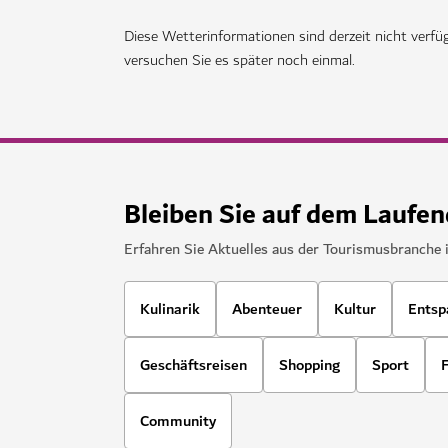
HOTELS
Atlantis The Royal Dubai
Kulinarische Höhenflüge, jede Menge Wassers
Unterkünfte
12,021
BEWERTUNGEN