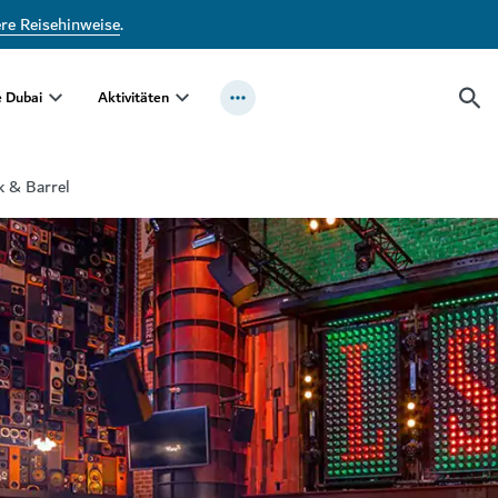
ere Reisehinweise
.
e Dubai
Aktivitäten
k & Barrel