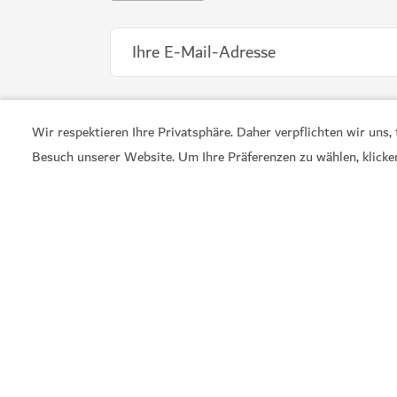
Wir respektieren Ihre Privatsphäre. Daher verpflichten wir uns
Besuch unserer Website. Um Ihre Präferenzen zu wählen, klicke
WELLNESS IN DUBAI
Banya Forrest
Ein traditionelles russisches Banja-Erlebnis
15
BEWERTUNGEN