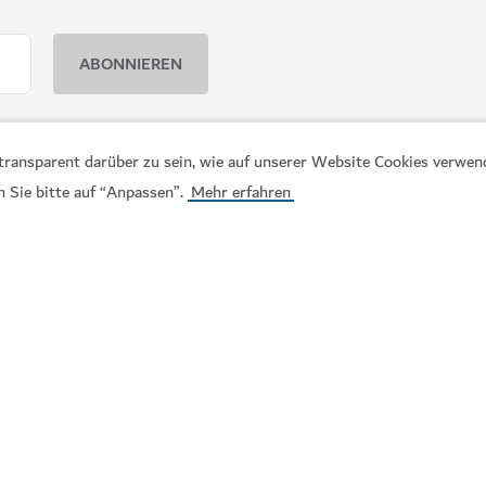
, transparent darüber zu sein, wie auf unserer Website Cookies verwe
n Sie bitte auf “Anpassen”.
Mehr erfahren
WELLNESS IN DUBAI
 in modernem Ambiente
The Hundred Wellness C
Ein friedlicher Ort, an dem Sie I
Wohlbefinden steigern können