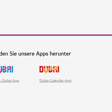
bai am Jumeirah Beach
d mit erstklassigen Speise-, Wellness-
$$$$
EN