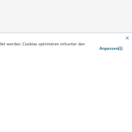
ndet werden. Cookies optimieren mitunter den
Anpassen
Kontaktieren Sie uns
WhatsApp-Chat
entre
hr körperliches, geistiges und seelisches