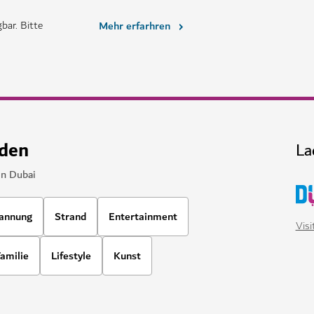
HOTELS
Four Seasons Resort Du
paß und luxuriöse
Ein luxuriöses Anwesen am Stran
und Freizeitmöglichkeiten
$$$$
1,678
BEWERTUNG