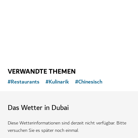
Ein Kreativzentrum mit Galerie, Theater, Café und
Boutiquen
2
BEWERTUNGEN
VERWANDTE THEMEN
#
Restaurants
#
Kulinarik
#
Chinesisch
Das Wetter in Dubai
Diese Wetterinformationen sind derzeit nicht verfügbar. Bitte
versuchen Sie es später noch einmal.