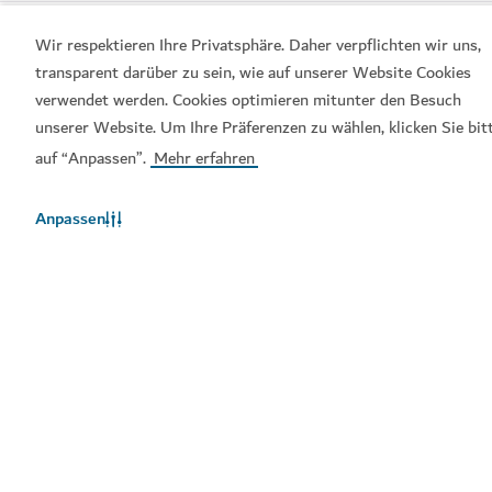
Wir respektieren Ihre Privatsphäre. Daher verpflichten wir uns,
transparent darüber zu sein, wie auf unserer Website Cookies
verwendet werden. Cookies optimieren mitunter den Besuch
unserer Website. Um Ihre Präferenzen zu wählen, klicken Sie bit
auf “Anpassen”.
Mehr erfahren
Beliebte Links
Anpassen
Hilfreiche Informationen
Verwandte Seiten
Nutzungsbedingungen
Datenschutzrichtlinien
Cookie-Hinweis
Sitemap
Copyright © 2026. Diese Seite wird vom Dubai Department
of Economy and Tourism verwaltet.