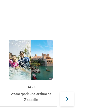
TAG 4
TAG 5
Wasserpark und arabische
Einzigartige Perspektiven
Zitadelle
am Creek