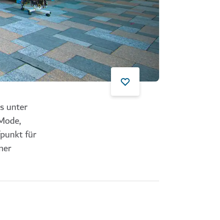
s unter
 Mode,
punkt für
ner