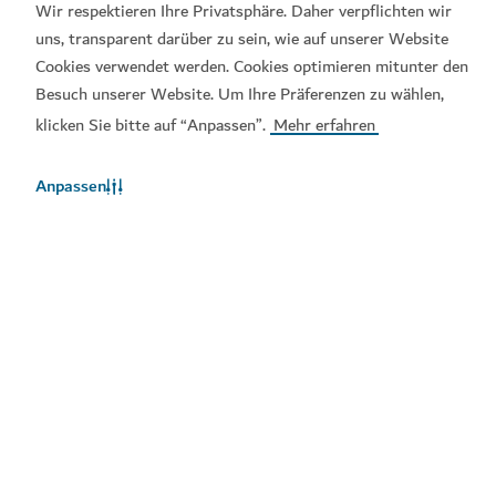
Wir respektieren Ihre Privatsphäre. Daher verpflichten wir
uns, transparent darüber zu sein, wie auf unserer Website
Visit-Dubai-App
Dubai-Calendar-App
Cookies verwendet werden. Cookies optimieren mitunter den
Besuch unserer Website. Um Ihre Präferenzen zu wählen,
klicken Sie bitte auf “Anpassen”.
Mehr erfahren
Anpassen
Beliebte Links
Hilfreiche Informationen
Verwandte Seiten