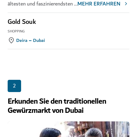
ältesten und faszinierendsten
...
MEHR ERFAHREN
Gold Souk
SHOPPING
Deira – Dubai
2
Erkunden Sie den traditionellen
Gewürzmarkt von Dubai