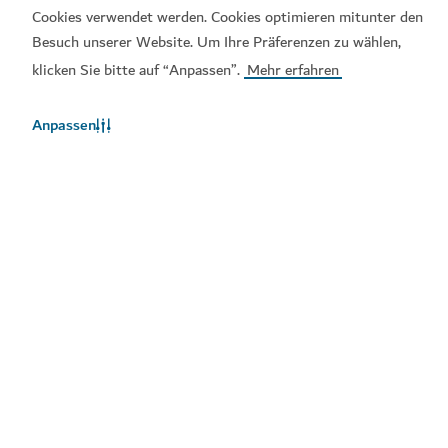
Cookies verwendet werden. Cookies optimieren mitunter den
Visit-Dubai-App
Dubai-Calendar-App
Besuch unserer Website. Um Ihre Präferenzen zu wählen,
klicken Sie bitte auf “Anpassen”.
Mehr erfahren
Anpassen
Beliebte Links
Hilfreiche Informationen
Verwandte Seiten
Nutzungsbedingungen
Datenschutzrichtlinien