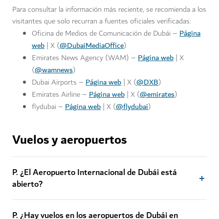
Para consultar la información más reciente, se recomienda a los
visitantes que solo recurran a fuentes oficiales verificadas:
Página
Oficina de Medios de Comunicación de Dubái –
web
@DubaiMediaOffice
| X (
)
Página web
Emirates News Agency (WAM) –
| X
@wamnews
(
)
Página web
@DXB
Dubai Airports –
| X (
)
Página web
@emirates
Emirates Airline –
| X (
)
Página web
@flydubai
flydubai –
| X (
)
Vuelos y aeropuertos
P. ¿El Aeropuerto Internacional de Dubái está
abierto?
P. ¿Hay vuelos en los aeropuertos de Dubái en