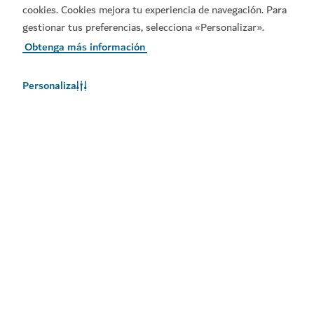
cookies. Cookies mejora tu experiencia de navegación. Para
gestionar tus preferencias, selecciona «Personalizar».
Obtenga más información
Personaliza
Descárguese nuestras aplicaciones
Consiga la aplicación Visit
Consiga la aplicación
Dubai
Dubai Calendar de Visit
Dubai