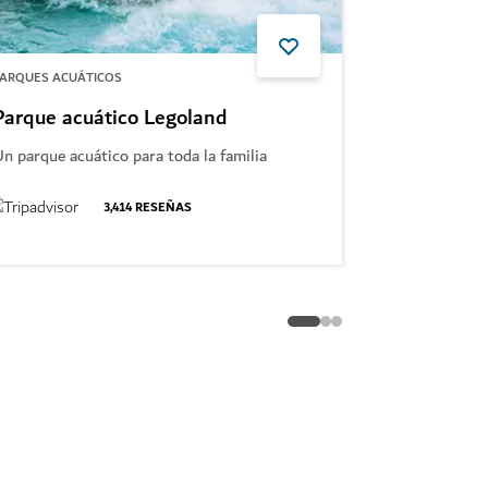
ARQUES ACUÁTICOS
EXPERIENCIAS
Parque acuático Legoland
Falcon Hel
n parque acuático para toda la familia
Disfrute de l
un inolvidable
3,414
RESEÑAS
47
RESEÑAS