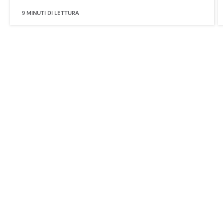
9
MINUTI DI LETTURA
Consultate altri articoli
Argomenti correlati
#
Ristorazione
Meteo a Dubai
Le informazioni sul meteo non sono disponibili in questo
momento. Riprovare più tardi.
Maggiori informazioni