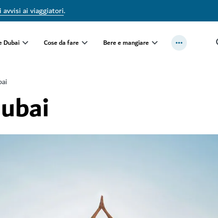
 avvisi ai viaggiatori
.
e Dubai
Cose da fare
Bere e mangiare
bai
Dubai