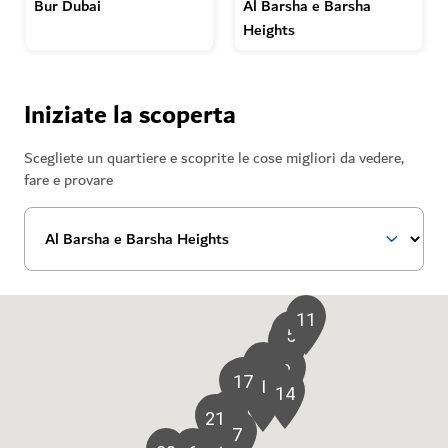
Bur Dubai
Al Barsha e Barsha
Heights
Iniziate la scoperta
Scegliete un quartiere e scoprite le cose migliori da vedere,
fare e provare
11
5
2
4
9
12
17
8
13
14
10
3
21
7