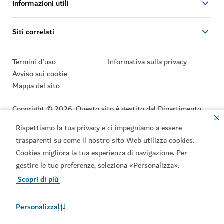
Informazioni utili
Siti correlati
Termini d'uso
Informativa sulla privacy
Avviso sui cookie
Mappa del sito
Copyright © 2026. Questo sito è gestito dal Dipartimento
dell’Economia e del Turismo di Dubai.
Rispettiamo la tua privacy e ci impegniamo a essere
Sito aggiornato in data [07/08/2026]
trasparenti su come il nostro sito Web utilizza cookies.
Cookies migliora la tua esperienza di navigazione. Per
Questo sito è protetto dal servizio reCAPTCHA, e applica
gestire le tue preferenze, seleziona «Personalizza».
l’informativa sulla privacy
e i
termini e le condizioni
di
Google.
Scopri di più
Personalizza