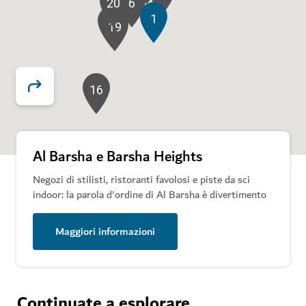
20
6
1
15
18
19
16
Al Barsha e Barsha Heights
Negozi di stilisti, ristoranti favolosi e piste da sci
indoor: la parola d'ordine di Al Barsha è divertimento
Maggiori informazioni
Continuate a esplorare