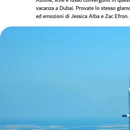
Azione, stile e lusso convergono in quest
vacanza a Dubai. Provate lo stesso glamo
ed emozioni di Jessica Alba e Zac Efron.