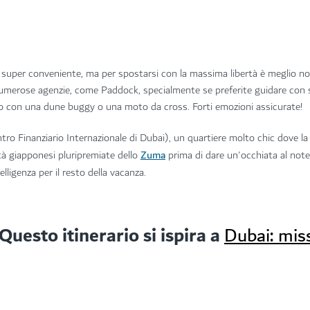
 è super conveniente, ma per spostarsi con la massima libertà è meglio n
umerose agenzie, come Paddock, specialmente se preferite guidare con st
rto con una dune buggy o una moto da cross. Forti emozioni assicurate!
tro Finanziario Internazionale di Dubai), un quartiere molto chic dove la
Zuma
lità giapponesi pluripremiate dello
prima di dare un'occhiata al not
telligenza per il resto della vacanza.
Questo itinerario si ispira a
Dubai: mis