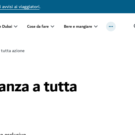
 avvisi ai viaggiatori
.
e Dubai
Cose da fare
Bere e mangiare
 tutta azione
anza a tutta