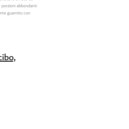
r porzioni abbondanti
lante guarnito con
cibo,