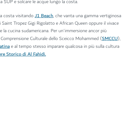
da SUP e solcare le acque lungo la costa.
J1 Beach
 la costa visitando
, che vanta una gamma vertiginosa
i di Saint Tropez Gigi Rigolatto e African Queen oppure il vivace
re la cucina sudamericana. Per un'immersione ancor più
SMCCU
r la Comprensione Culturale dello Sceicco Mohammed (
),
atina
e al tempo stesso imparare qualcosa in più sulla cultura
re Storico di Al Fahidi.