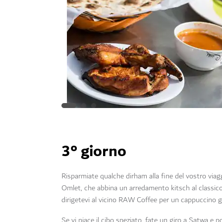
3° giorno
Risparmiate qualche dirham alla fine del vostro viag
Omlet, che abbina un arredamento kitsch al classico c
dirigetevi al vicino RAW Coffee per un cappuccino 
Se vi piace il cibo speziato, fate un giro a Satwa e p