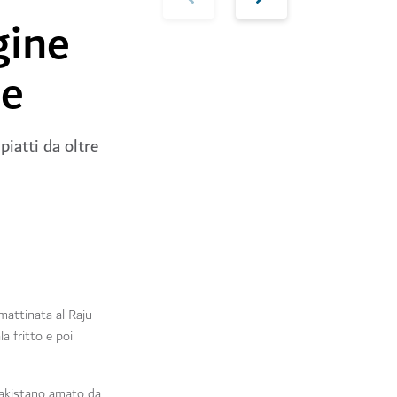
gine
ne
piatti da oltre
mattinata al Raju
a fritto e poi
 pakistano amato da