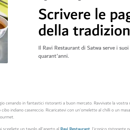
Scrivere le pa
della tradizio
Il Ravi Restaurant di Satwa serve i suoi 
quarant'anni.
gio cenando in fantastici ristoranti a buon mercato. Ravvivate la vostra 
ibo indiano casereccio. Ricaricatevi con un'omelette al chilli o un masal
gourmet.
Ravi Restaurant
oi scegliete un tavolo all'aperto al
, l'iconico ristorante