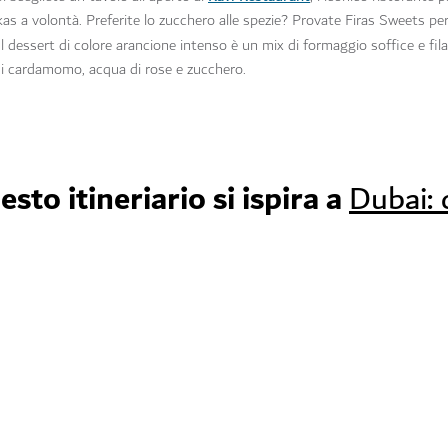
as a volontà. Preferite lo zucchero alle spezie? Provate Firas Sweets pe
o. Il dessert di colore arancione intenso è un mix di formaggio soffice e fi
o di cardamomo, acqua di rose e zucchero.
to itineriario si ispira a
Dubai: 