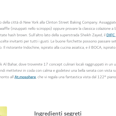
della città di New York alla Clinton Street Baking Company. Assaggiate 
 i waffle (inzuppati nello sciroppo) oppure provare la classica colazione a 
DIFC
i patate hash brown. Sull'altro lato della superstrada Sheikh Zayed, il
i scelte invitanti per tutti i gusti. Le buone forchette possono passare se
io. Il ristorante Indochine, ispirato alla cucina asiatica, e il BOCA, ispirato
k Al Bahar, dove troverete 17 concept culinari locali raggruppati in un u
uindi mettetevi in coda con calma e godetevi una bella serata con vista s
At.mosphere
onto all'
, che vi regala una fantastica vista dal 122° piano
Ingredienti segreti