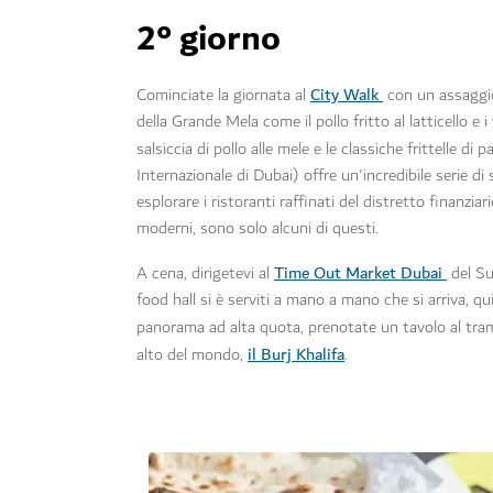
2° giorno
City Walk
Cominciate la giornata al
con un assaggio 
della Grande Mela come il pollo fritto al latticello e
salsiccia di pollo alle mele e le classiche frittelle d
Internazionale di Dubai) offre un'incredibile serie d
esplorare i ristoranti raffinati del distretto finanziar
moderni, sono solo alcuni di questi.
Time Out Market Dubai
A cena, dirigetevi al
del Su
food hall si è serviti a mano a mano che si arriva, q
panorama ad alta quota, prenotate un tavolo al tram
il Burj Khalifa
alto del mondo,
.