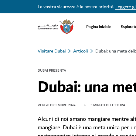
La vostra sicurezza è la nostra priorità.
Leggere gli
Pagina iniziale
Esplorat
Visitare Dubai
Articoli
Dubai: una meta deli
DUBAI PRESENTA
Dubai: una met
VEN 20 DICEMBRE 2024
3
MINUTI DI LETTURA
Alcuni di noi amano mangiare mentre alt
mangiare. Dubai è una meta unica per un