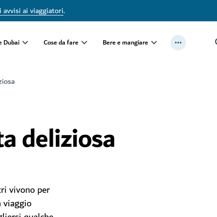
 avvisi ai viaggiatori
.
e Dubai
Cose da fare
Bere e mangiare
ziosa
a deliziosa
ri vivono per
 viaggio