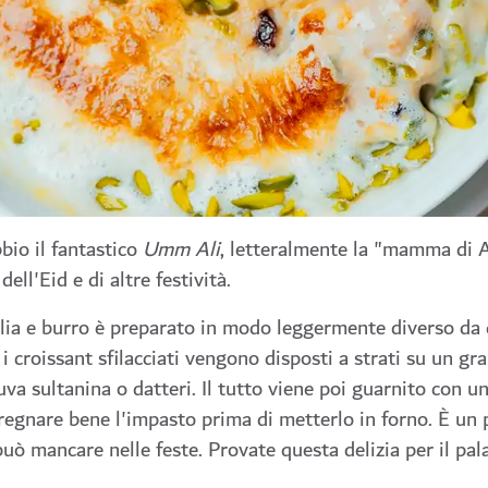
bio il fantastico
Umm Ali
, letteralmente la "mamma di Al
ell'Eid e di altre festività.
lia e burro è preparato in modo leggermente diverso da 
i croissant sfilacciati vengono disposti a strati su un gr
 uva sultanina o datteri. Il tutto viene poi guarnito con u
pregnare bene l'impasto prima di metterlo in forno. È un 
può mancare nelle feste. Provate questa delizia per il pala