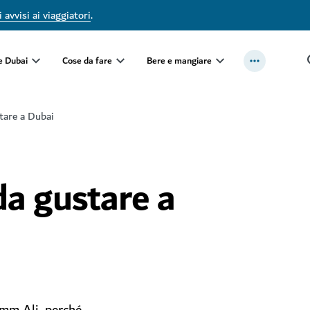
 avvisi ai viaggiatori
.
e Dubai
Cose da fare
Bere e mangiare
tare a Dubai
da gustare a