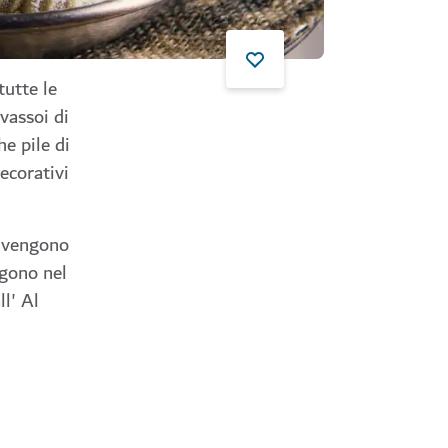
tutte le
vassoi di
he pile di
ecorativi
to vengono
ngono nel
l' Al