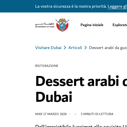
La vostra sicurezza è la nostra priorità.
Leggere gli
Pagina iniziale
Esplorat
Visitare Dubai
Articoli
Dessert arabi da gus
RISTORAZIONE
Dessert arabi 
Dubai
MAR 17 MARZO 2026
5
MINUTI DI LETTURA