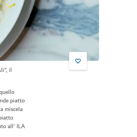
i", il
quello
ande piatto
na miscela
piatto
to all'
ILA